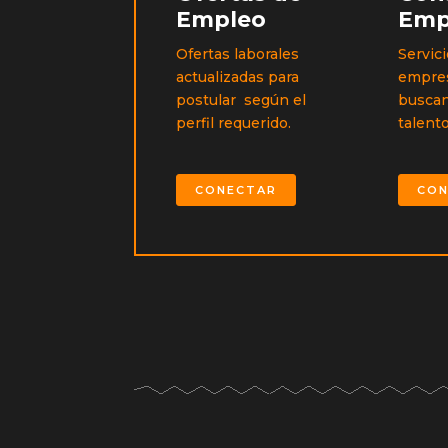
Empleo
Emp
Ofertas laborales
Servici
actualizadas para
empre
postular según el
buscan
perfil requerido.
talent
CONECTAR
CON